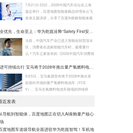
7月21日-23日，2026中国汽车论坛在上海
嘉定举行，百度地图智能座舱总经理余云飞
发表主题演讲，分享了百度AI座舱智能体规
模化量产的落地实践，以及下一代自进化智
能体的发展方向。他指出，汽车智能化的竞
安全优先，生命至上：华为乾崑诠释“Safety First安全优先”价值观
争核心，上半场拼认知，下半场拼体验。过
当前，中国汽车产业已进入智能化转型深水
去两年，大模型上车已经成为行业共识，几
区，消费者在选购智能汽车时，最看重什
乎每家车企都在布局智能体，行业关注的重
么？汽车之家发布的《2026中国汽车消费洞
点也正从"有没有大模型"转向"如何让体验更
察》报告给出了明确答案：在新能源用户购
优秀"。当前不少方案存在短板，例如操作指
车考虑因素TOP10中，安全性以50.6%的占
推进可持续出行 宝马将于2028年推出量产氢燃料电池车
令复杂难记，车型量产后功能更新放缓，难
比高居榜首，而智能化则以31%的占比位列
9月5日，宝马集团宣布将于2028年推出首
以持续...
第四。数据背后揭示了一个朴素真理：安全
款面向市场的量产氢燃料电池车（FCE
是汽车产业发展的生命线，也是消费者最核
V）。宝马在氢燃料电池车领域的持续研
心的关切。而在智能化时代，安全已不再是
发，将让未来氢能出行的愿景逐步变成现
传统的乘员保护那么简单。智能化技术，正
最近发表
实；同时，华晨宝马也已经在物流领域，积
在成为守护安全的全新变量。在近日举行的
极探索氢能源的应用场景。 “宝马是全球
智能电动汽车发展高层论坛（2026）上华为
从导航到智能体，百度地图正在切入AI座舱量产核心
第一家推出首款量产燃料电池车的高端汽车
公司高级...
场
制造商，这将代表着汽车产业的一个重要里
程碑。”宝马集团董事长齐普策先生表
百度地图车道级导航全面进驻华为乾崑智驾！车机地