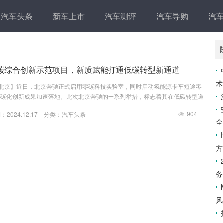
汽车头条
新车上市
汽车测评
汽车导购
汽
碳综合创新示范项目，新质赋能打通低碳转型新通道
术
7日，北京】近日，北京奔驰正式启用零碳科技实验室，同时启动氢能源卡车短途零
低碳化创新成果加速落地。此次北京奔驰的一系列举措，标志着其在低碳转型道
。北京奔驰总裁兼首席执行官柏睿凯指出：“通过整合可再生能源、采用先进
904
2024.12.17 分类：
汽车头条
等一系列举措，北京奔驰正重新定义绿色生产标准。这些创新实践不但减少了我
全
于我们成为生产领域绿色脱碳的‘灯塔’企业，在引领汽车行业迈向可持续发展
更加可持续...
方
务
风