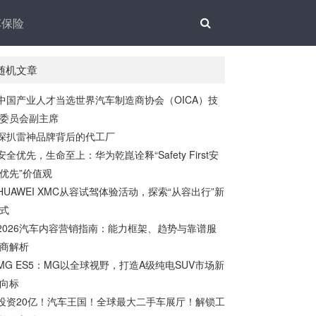
车保险
随机文章
中国产业人才当选世界汽车制造商协会（OICA）技
委员会副主席
深扒雷神品牌背后的代工厂
安全优先，生命至上：华为乾崑诠释“Safety First安
优先”价值观
HUAWEI XMC从容试驾体验活动，探索“从容出行”新
式
2026汽车内容营销指南：能力框架、趋势与靠谱服
商解析
MG ES5：MG以全球视野，打造A级纯电SUV市场新
向标
投资20亿！汽车王国！全球最大二手车展厅！解锁工