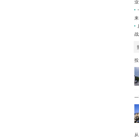
业
来
战