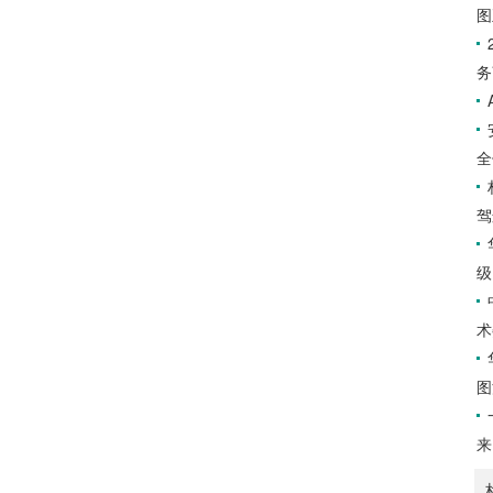
图
务
全
驾
级
术
图
来