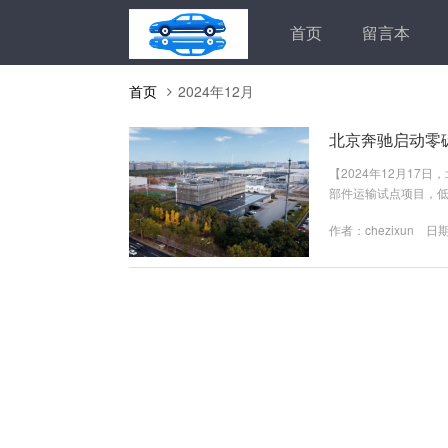
首页
留言本
首页
2024年12月
北京奔驰启动零
【2024年12月1
部件运输试点项目，
路上迈出了坚实的步伐
作者：
chezixun
日期：
能源管理及减碳技术
们的环境足迹，更有助
新时代的同时，助力构建