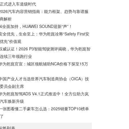
示：“我们已经预见到未来市场上对于燃料电
正式进入车道级时代
池车的需求将会迎来大幅增长。” 因此，
2026汽车内容营销指南：能力框架、趋势与靠谱服
宝马在这个关键时间节点主动布局未来。在
商解析
9月3日，宝马集团与丰田...
AI全面加持，HUAWEI SOUND迎新“声”！
安全优先，生命至上：华为乾崑诠释“Safety First安
优先”价值观
权威认证！2026 P3智能驾驶测评揭晓，华为乾崑智
连续三年领跑行业
华为乾崑官宣：城区领航辅助NCA价格下探至15万
中国产业人才当选世界汽车制造商协会（OICA）技
委员会副主席
华为乾崑智驾ADS V4.1正式推送中！全方位助力岚
汽车焕新升级
一张图看懂二手豪车怎么选：2025销量TOP10榜单
了
标签列表